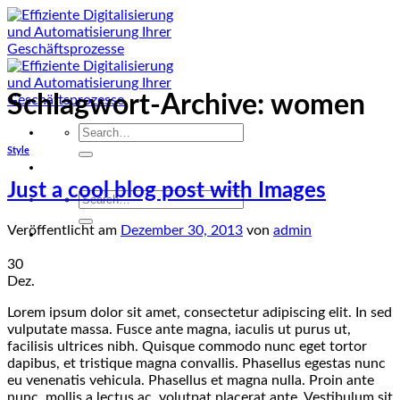
Zum
Inhalt
springen
Schlagwort-Archive:
women
Search
for:
Style
Just a cool blog post with Images
Search
for:
Veröffentlicht am
Dezember 30, 2013
von
admin
30
Dez.
Lorem ipsum dolor sit amet, consectetur adipiscing elit. In sed
vulputate massa. Fusce ante magna, iaculis ut purus ut,
facilisis ultrices nibh. Quisque commodo nunc eget tortor
dapibus, et tristique magna convallis. Phasellus egestas nunc
eu venenatis vehicula. Phasellus et magna nulla. Proin ante
nunc, mollis a lectus ac, volutpat placerat ante. Vestibulum sit