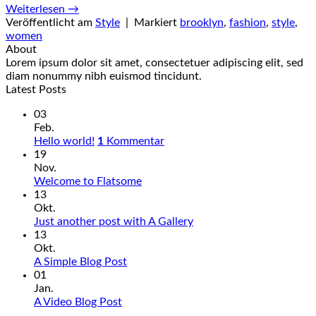
Weiterlesen
→
Veröffentlicht am
Style
|
Markiert
brooklyn
,
fashion
,
style
,
women
About
Lorem ipsum dolor sit amet, consectetuer adipiscing elit, sed
diam nonummy nibh euismod tincidunt.
Latest Posts
03
Feb.
Hello world!
1
Kommentar
19
Nov.
Welcome to Flatsome
13
Okt.
Just another post with A Gallery
13
Okt.
A Simple Blog Post
01
Jan.
A Video Blog Post