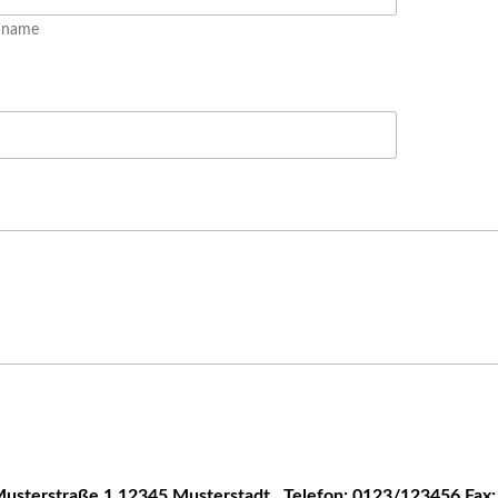
hname
usterstraße 1
12345 Musterstadt
Telefon: 0123/123456
Fax