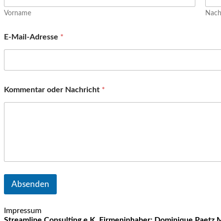
Vorname
Nac
E-Mail-Adresse
*
Kommentar oder Nachricht
*
Absenden
Impressum
Streamline Consulting e.K.
Firmeninhaber: Dominique Paetz
M