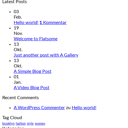
Latest Posts
03
Feb.
Hello world!
1
Kommentar
19
Nov.
Welcome to Flatsome
13
Okt.
Just another post with A Gallery
13
Okt.
A Simple Blog Post
01
Jan.
A Video Blog Post
Recent Comments
A WordPress Commenter
zu
Hello world!
Tag Cloud
brooklyn
fashion
style
women