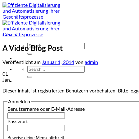
Zum
Inhalt
springen
Style
Search
A Video Blog Post
for:
Veröffentlicht am
Januar 1, 2014
von
admin
Search
01
for:
Jan.
Dieser Inhalt ist registrierten Benutzern vorbehalten. Bitte logge
Anmelden
Benutzername oder E-Mail-Adresse
Passwort
Beweise deine Menschlichkeit