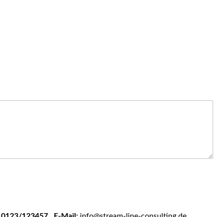
: 0123/123457
E-Mail:
info@stream-line-consulting.de