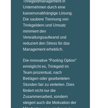
Trinkgeldmanagement in
Insgesamt müssen
In der heutigen Zeit ist die
Unternehmen durch eine
Unternehmen verstehen, dass
Mitarbeitergewinnung zu einem
kassenunabhängige Lösung.
das Vertrauen von Kunden nicht
komplexen Prozess geworden.
Die saubere Trennung von
als selbstverständlich
NFC Aufsteller in Verbindung
Trinkgeldern und Umsatz
angesehen werden kann. Es
mit QR Codes oder NFC
minimiert den
erfordert eine kontinuierliche
Token/Karten bieten eine
Verwaltungsaufwand und
Pflege und Investition in
revolutionäre Lösung, um
reduziert den Stress für das
kundenorientierte Praktiken.
diesen Prozess effektiver zu
Management erheblich.
Diejenigen, die diese Prinzipien
gestalten.
in ihre Marketingstrategien
Die innovative “Pooling Option”
Die Integration von NFC
integrieren, werden nicht nur die
ermöglicht es, Trinkgeld im
Aufstellern und QR Codes
heutigen Konsumenten
Team prozentual, nach
schafft nicht nur einen
beeindrucken, sondern auch die
Beträgen oder gearbeiteten
persönlichen Bezug, sondern
Grundlage für eine erfolgreiche
Stunden fair zu verteilen. Dies
ermöglicht auch eine interaktive
Zukunft schaffen.
fördert nicht nur die
und multimediale Präsentation
Zusammenarbeit, sondern
des Unternehmens. Dies trägt
KOSTENLOS
steigert auch die Motivation der
ANFORDERN
dazu bei, das Interesse der