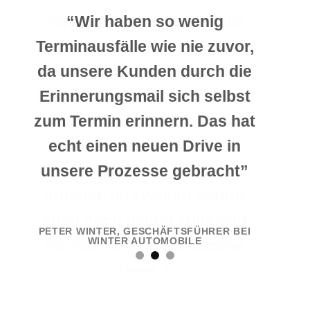
“Wir erhalten so viele tolle
“Unsere Facebook Seite
“Wir haben so wenig
Terminausfälle wie nie zuvor,
Explodiert gerade vor lauter
Kundenbewertungen, da
da unsere Kunden durch die
unsere Kellner jetzt mit dem
neuen Nutzern. Absolut der
Token in Ihrem Portemonnaie
Erinnerungsmail sich selbst
Wahnsinn was dieser
zum Termin erinnern. Das hat
Kunden aktiv auffordern
Aufsteller bringt. “
echt einen neuen Drive in
können eine positive
Bewertung ab zu geben und
unsere Prozesse gebracht”
RODRIGO HERNANDEZ, BESITZER VON
HAIRSTYLE
erhalten im zweiten Schritt
auch noch digital Trinkgeld
PETER WINTER, GESCHÄFTSFÜHRER BEI
WINTER AUTOMOBILE
für sich. Danke Streamline
Team .”