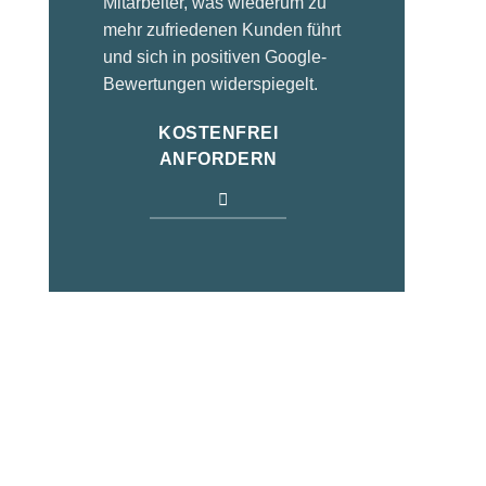
Mitarbeiter, was wiederum zu
Bewerber zu wecken und sie
mehr zufriedenen Kunden führt
von den Vorzügen des
und sich in positiven Google-
Unternehmens zu überzeugen.
Bewertungen widerspiegelt.
KOSTENLOS
KOSTENFREI
ANFORDERN
ANFORDERN