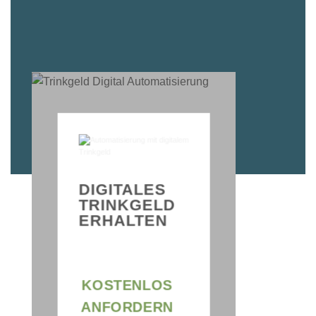
TERMI
ERINN
DIGITALES
FÜR
TRINKGELD
WENI
ERHALTEN
TERMI
VERLU
KOSTENLOS
ANFORDERN
KOSTE