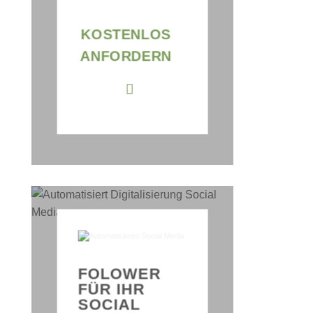
KOSTE
KOSTENLOS
ANFOR
ANFORDERN
THIS
FOLOWER
IS
FÜR IHR
A
SOCIAL