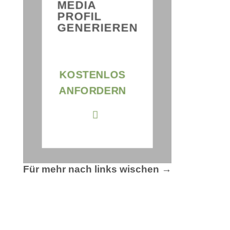
SIMPL
MEDIA
BANN
PROFIL
GENERIEREN
VI
KOSTENLOS
COLLE
ANFORDERN
Für mehr nach links wischen →