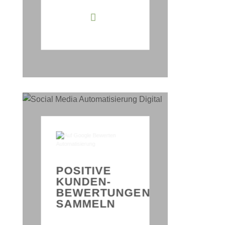
ANFOR
POSITIVE
MODE
KUNDEN-
MITAR
BEWERTUNGEN
GEWI
SAMMELN