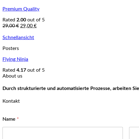
Premium Quality
Rated
2.00
out of 5
Original
Current
29,00
€
29,00
€
price
price
was:
is:
Schnellansicht
29,00 €.
29,00 €.
Posters
Flying Ninja
Rated
4.17
out of 5
About us
Durch strukturierte und automatisierte Prozesse, arbeiten S
Kontakt
Name
*