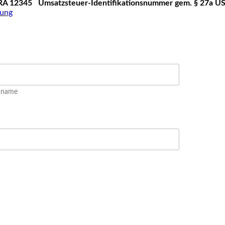
RA 12345
Umsatzsteuer-Identifikationsnummer gem. § 27a U
rung
hname