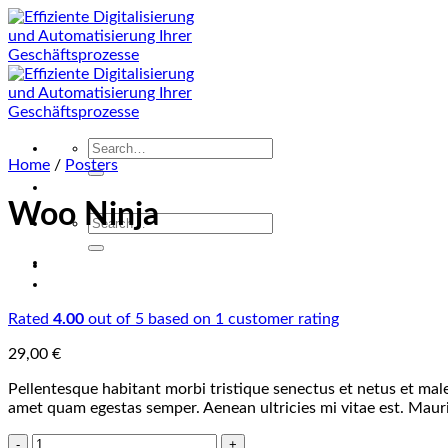
Zum
Inhalt
springen
Search
Home
/
Posters
for:
Woo Ninja
Search
for:
Rated
4.00
out of 5 based on
1
customer rating
29,00
€
Pellentesque habitant morbi tristique senectus et netus et male
amet quam egestas semper. Aenean ultricies mi vitae est. Mauris
Woo