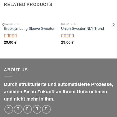
RELATED PRODUCTS
SWEATERS
SWEATERS
Brooklyn Long Sleeve Sweater
Union Sweater NLY Trend
Rated
Rated
29,00
€
29,00
€
4.00
out
3.50
out
of 5
of 5
ABOUT US
Durch strukturierte und automatisierte Prozesse,
arbeiten Sie in Zukunft an Ihrem Unternehmen
und nicht mehr in Ihm.