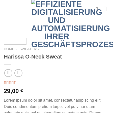
Zum
Inhalt
springen
HOME
/
SWEATERS
Harissa O-Neck Sweat
Rated
3
29,00
€
4.00
out
of 5
Lorem ipsum dolor sit amet, consectetur adipiscing elit.
based on
customer
Duis condimentum pretium turpis, vel pulvinar diam
ratings
vulputate quis ,vel pulvinar diam vulputate quis. Donec