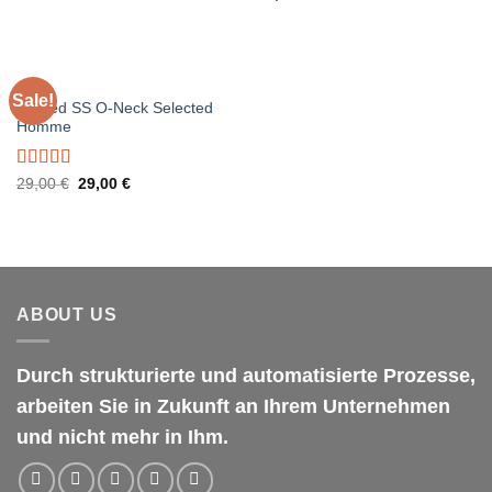
3.67
out
of 5
MEN
Sale!
Wicked SS O-Neck Selected
Homme
Rated
Original
Current
29,00
€
29,00
€
price
price
4.00
out
was:
is:
of 5
29,00 €.
29,00 €.
ABOUT US
Durch strukturierte und automatisierte Prozesse,
arbeiten Sie in Zukunft an Ihrem Unternehmen
und nicht mehr in Ihm.