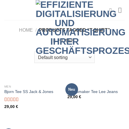
Zum
Inhalt
springen
HOME
/
PRODUCTS TAGGED “T-SHIRT”
FILTER
MEN
MEN
Neu
Bjorn Tee SS Jack & Jones
Jeansmaker Tee Lee Jeans
29,00
€
Rated
29,00
€
3.50
out
of 5