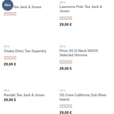
OUT OF STOCK
MEN
MEN
Neu
Lawrance Polo Tee Jack &
Land Tee Jack & Jones
Jones
Rated
4.00
out
Rated
4.50
29,00
€
of 5
out of 5
MEN
MEN
Pima SS O-Neck NOOS
Osaka Entry Tee Superdry
Selected Homme
Rated
29,00
€
4.00
out
Rated
5.00
29,00
€
of 5
out of 5
MEN
MEN
SS Crew California Sub River
Randal Tee Jack & Jones
Island
29,00
€
Rated
29,00
€