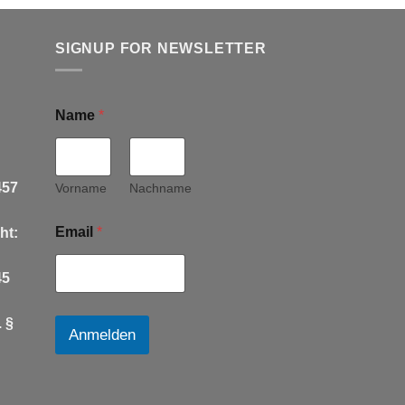
SIGNUP FOR NEWSLETTER
Name
*
457
Vorname
Nachname
Email
*
ht:
45
 §
Anmelden