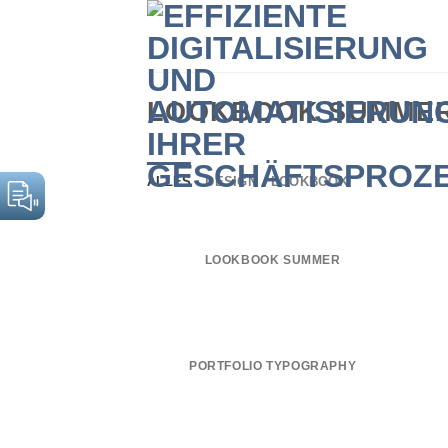
Zum
Inhalt
springen
LOOKBOOK SUMME
ALLES
DESIGN
LOOKBOOK
LOOKBOOK SUMMER
PORTFOLIO TYPOGRAPHY