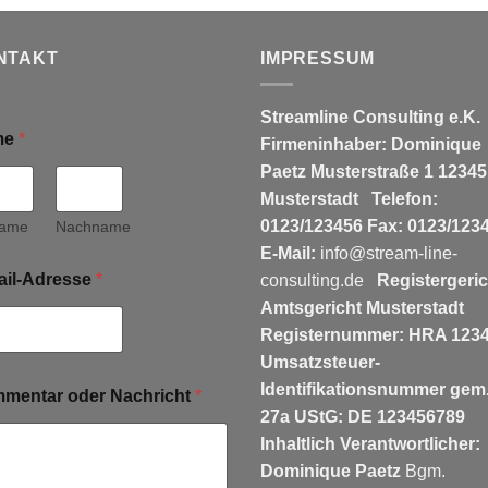
NTAKT
IMPRESSUM
Streamline Consulting e.K.
me
*
Firmeninhaber: Dominique
Paetz
Musterstraße 1
12345
Musterstadt
Telefon:
0123/123456
Fax: 0123/123
name
Nachname
E-Mail:
info@stream-line-
ail-Adresse
*
consulting.de
Registergeric
Amtsgericht Musterstadt
Registernummer: HRA 123
Umsatzsteuer-
Identifikationsnummer gem.
mentar oder Nachricht
*
27a UStG: DE 123456789
Inhaltlich Verantwortlicher:
Dominique Paetz
Bgm.